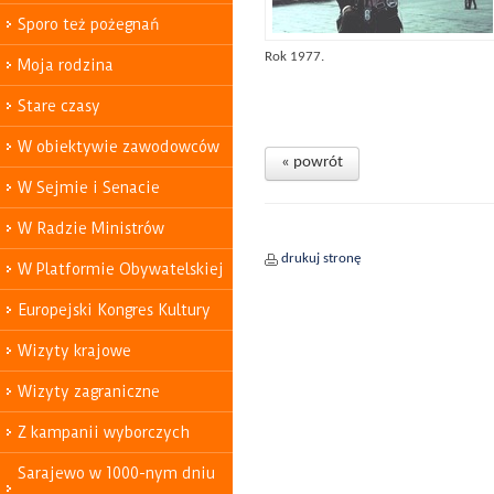
Sporo też pożegnań
Rok 1977.
Moja rodzina
Stare czasy
W obiektywie zawodowców
« powrót
W Sejmie i Senacie
W Radzie Ministrów
drukuj stronę
W Platformie Obywatelskiej
Europejski Kongres Kultury
Wizyty krajowe
Wizyty zagraniczne
Z kampanii wyborczych
Sarajewo w 1000-nym dniu