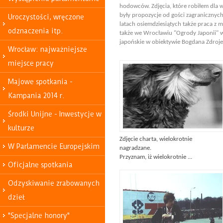
hodowców. Zdjęcia, które robiłem dla wł
były propozycje od gości zagranicznych
Uroczystości, wręczone
latach osiemdziesiątych także praca z 
odznaczenia itp.
także we Wrocławiu "Ogrody Japonii" 
japońskie w obiektywie Bogdana Zdroje
Wrocław: najważniejsze
miejsce pracy
Majowe spotkania -
Kampania 2014 r.
Środki Unijne - Inwestycje w
kulturze
Zdjęcie charta, wielokrotnie
W Parlamencie Europejskim
nagradzane.
Przyznam, iż wielokrotnie ...
Oficjalne spotkania
Odzyskiwanie zrabowanych
dzieł
"Specjalne honory"