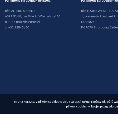
Parlament Europejski - Bruksela:
Parlament Europejski - St
B
ât. ALTIERO SPINELLI
B
ât. LOUISE WEISS T10073
ASP13E, 60, rue Wiertz/Wiertzstraat 60
1, avenue du Pr
ésident R
B-1047 Bruxelles/Brussel
CS 91024
+32 22845860
F-67070 Strasbourg Cede
Strona korzysta z plików cookies w celu realizacji usług. Możesz określić
plików cookies w Twojej przeglądarce