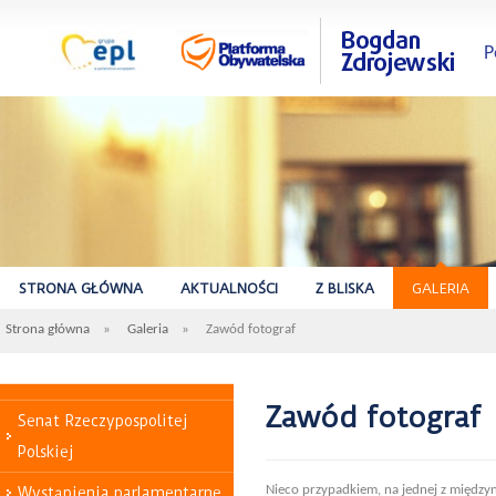
P
STRONA GŁÓWNA
AKTUALNOŚCI
Z BLISKA
GALERIA
Strona główna
»
Galeria
»
Zawód fotograf
Zawód fotograf
Senat Rzeczypospolitej
Polskiej
Nieco przypadkiem, na jednej z międz
Wystąpienia parlamentarne