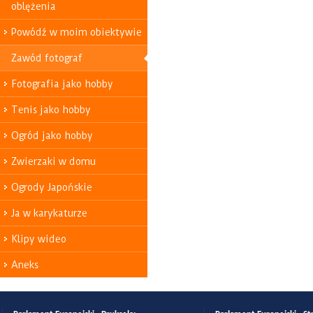
oblężenia
Powódź w moim obiektywie
Zawód fotograf
Fotografia jako hobby
Tenis jako hobby
Ogród jako hobby
Zwierzaki w domu
Ogrody Japońskie
Ja w karykaturze
Klipy wideo
Aneks