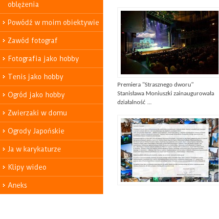
oblężenia
Powódź w moim obiektywie
Zawód fotograf
Fotografia jako hobby
Tenis jako hobby
Premiera "Strasznego dworu"
Stanisława Moniuszki zainaugurowała
Ogród jako hobby
działalność ...
Zwierzaki w domu
Ogrody Japońskie
Ja w karykaturze
Klipy wideo
Aneks