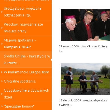
Uroczystości, wręczone
odznaczenia itp.
Wrocław: najważniejsze
miejsce pracy
Majowe spotkania -
27 marca 2009 roku Minister Kultury
Kampania 2014 r.
i ...
Środki Unijne - Inwestycje w
kulturze
W Parlamencie Europejskim
Oficjalne spotkania
Odzyskiwanie zrabowanych
dzieł
12 sierpnia 2009 roku, przebywający
z wizytą ...
"Specjalne honory"