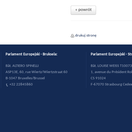
« powrót
drukuj stronę
Parlament Europejski - Bruksela:
Parlament Europejski - St
B
ât. ALTIERO SPINELLI
B
ât. LOUISE WEISS T10073
ASP13E, 60, rue Wiertz/Wiertzstraat 60
1, avenue du Pr
ésident R
B-1047 Bruxelles/Brussel
CS 91024
+32 22845860
F-67070 Strasbourg Cede