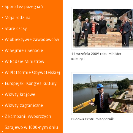
Sporo też pożegnań
Moja rodzina
Stare czasy
W obiektywie zawodowców
W Sejmie i Senacie
14 września 2009 roku Minister
Kultury i ...
W Radzie Ministrów
W Platformie Obywatelskiej
Europejski Kongres Kultury
Wizyty krajowe
Wizyty zagraniczne
Z kampanii wyborczych
Budowa Centrum Kopernik
Sarajewo w 1000-nym dniu