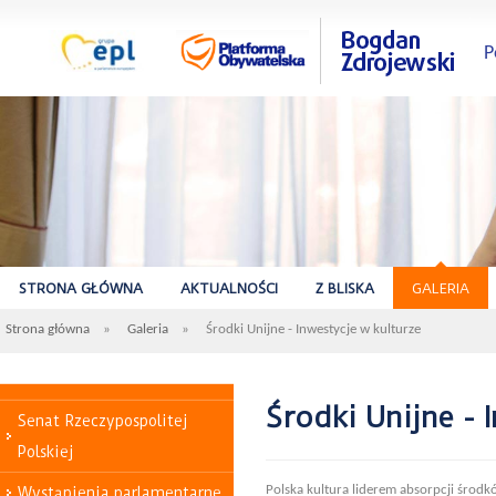
P
STRONA GŁÓWNA
AKTUALNOŚCI
Z BLISKA
GALERIA
Strona główna
»
Galeria
»
Środki Unijne - Inwestycje w kulturze
Środki Unijne - 
Senat Rzeczypospolitej
Polskiej
Polska kultura liderem absorpcji środk
Wystąpienia parlamentarne