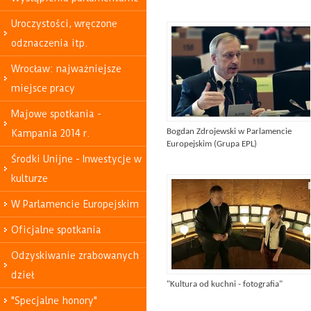
Uroczystości, wręczone
odznaczenia itp.
Wrocław: najważniejsze
miejsce pracy
Majowe spotkania -
Bogdan Zdrojewski w Parlamencie
Kampania 2014 r.
Europejskim (Grupa EPL)
Środki Unijne - Inwestycje w
kulturze
W Parlamencie Europejskim
Oficjalne spotkania
Odzyskiwanie zrabowanych
dzieł
"Kultura od kuchni - fotografia"
"Specjalne honory"