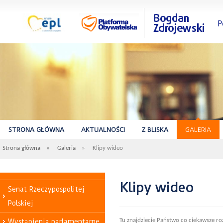
P
STRONA GŁÓWNA
AKTUALNOŚCI
Z BLISKA
GALERIA
Strona główna
»
Galeria
»
Klipy wideo
Klipy wideo
Senat Rzeczypospolitej
Polskiej
Tu znajdziecie Państwo co ciekawsze ro
Wystąpienia parlamentarne