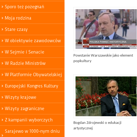
Sporo też pożegnań
Moja rodzina
Stare czasy
W obiektywie zawodowców
W Sejmie i Senacie
Powstanie Warszawskie jako element
popkultury
W Radzie Ministrów
W Platformie Obywatelskiej
Europejski Kongres Kultury
Wizyty krajowe
Wizyty zagraniczne
Z kampanii wyborczych
Bogdan Zdrojewski o edukacji
artystycznej
Sarajewo w 1000-nym dniu