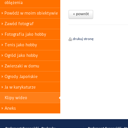
oblężenia
Powódź w moim obiektywie
« powrót
Zawód fotograf
Fotografia jako hobby
drukuj stronę
Tenis jako hobby
Ogród jako hobby
Zwierzaki w domu
Ogrody Japońskie
Ja w karykaturze
Klipy wideo
Aneks