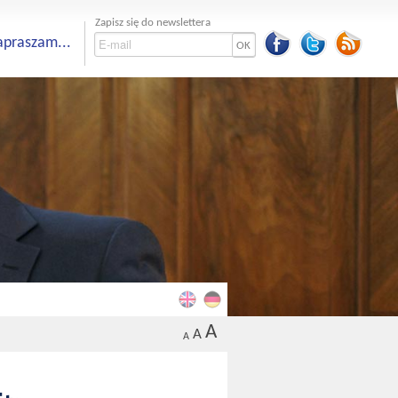
Zapisz się do newslettera
apraszam...
OK
A
A
A