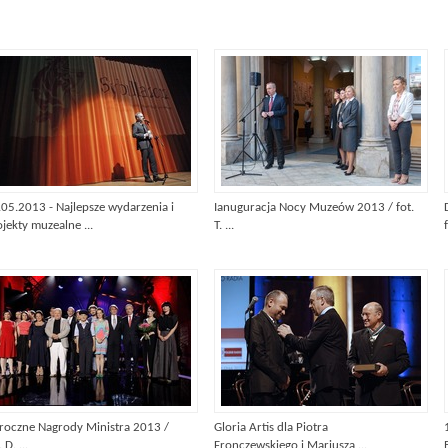
.05.2013 - Najlepsze wydarzenia i
Ianuguracja Nocy Muzeów 2013 / fot.
jekty muzealne ...
T. ...
f
roczne Nagrody Ministra 2013 /
Gloria Artis dla Piotra
 D. ...
Fronczewskiego i Mariusza ...