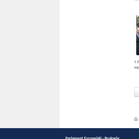
1.
wę
Parlament Europejski - Bruksela: