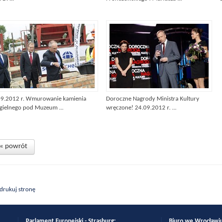
09.2012 r. Wmurowanie kamienia
Doroczne Nagrody Ministra Kultury
gielnego pod Muzeum ...
wręczone! 24.09.2012 r. ...
« powrót
drukuj stronę
Parlament Europejski - Strasburg:
Biuro we Wrocła