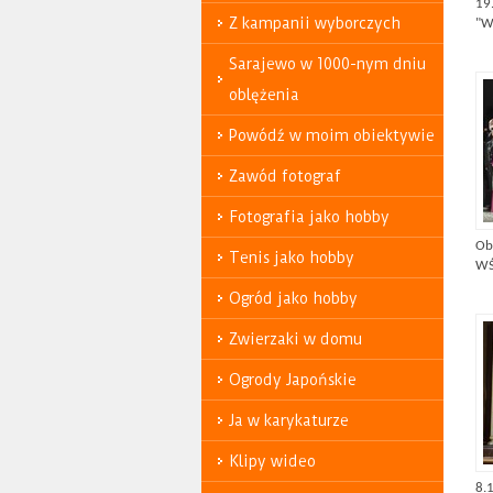
19
Z kampanii wyborczych
"W
Sarajewo w 1000-nym dniu
oblężenia
Powódź w moim obiektywie
Zawód fotograf
Fotografia jako hobby
Ob
Tenis jako hobby
WŚ.
Ogród jako hobby
Zwierzaki w domu
Ogrody Japońskie
Ja w karykaturze
Klipy wideo
8.