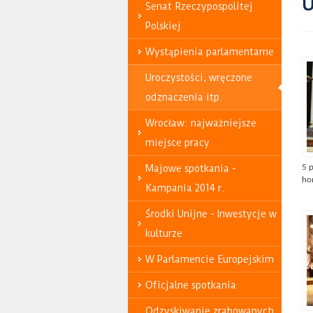
U
Senat Rzeczypospolitej
Polskiej
Wystąpienia parlamentarne
Uroczystości, wręczone
odznaczenia itp.
Wrocław: najważniejsze
miejsce pracy
Majowe spotkania -
5 p
hon
Kampania 2014 r.
Środki Unijne - Inwestycje w
kulturze
W Parlamencie Europejskim
Oficjalne spotkania
Odzyskiwanie zrabowanych