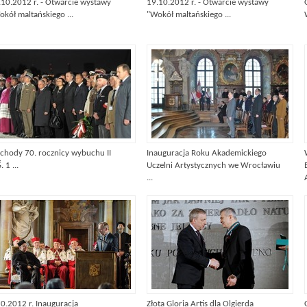
.10.2012 r. - Otwarcie wystawy
19.10.2012 r. - Otwarcie wystawy
okół maltańskiego ...
"Wokół maltańskiego ...
chody 70. rocznicy wybuchu II
Inauguracja Roku Akademickiego
 1 ...
Uczelni Artystycznych we Wrocławiu
...
10.2012 r. Inauguracja
Złota Gloria Artis dla Olgierda