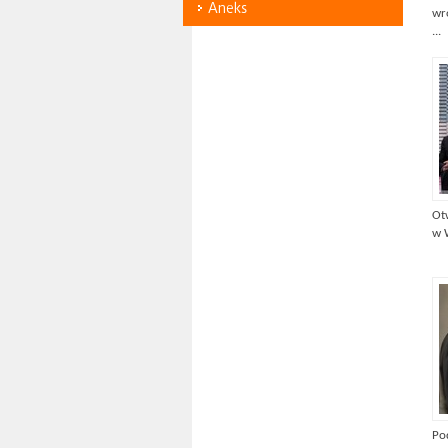
Aneks
wr
...
Ot
w W
Po