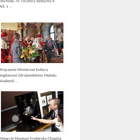
Obchody 70. rocznicy wybuchu II
WŚ. 1 ...
Wręczenie Ministrowi Kultury
Bogdanowi Zdrojewskiemu Medalu
Akademii ...
Otwarcie Muzeum Fryderyka Chopina