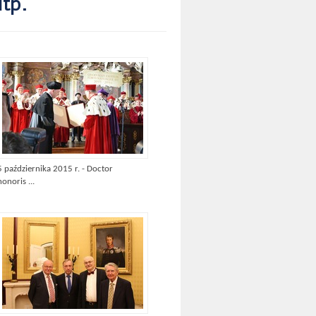
itp.
5 października 2015 r. - Doctor
honoris ...