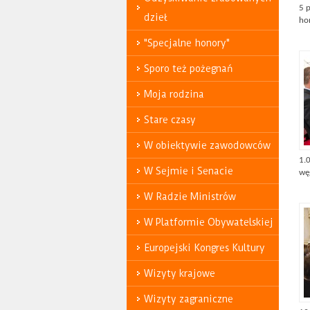
5 p
dzieł
hon
"Specjalne honory"
Sporo też pożegnań
Moja rodzina
Stare czasy
W obiektywie zawodowców
1.
W Sejmie i Senacie
wę
W Radzie Ministrów
W Platformie Obywatelskiej
Europejski Kongres Kultury
Wizyty krajowe
Wizyty zagraniczne