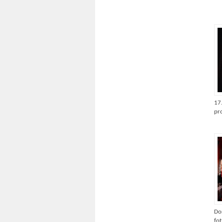
17
pro
Do
fot.