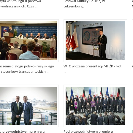
zyta w Bitburgu u państwa
Festiwal Kultury Polskiej w
wodniczańskich. Czas ...
Luksemburgu
aczenie dialogu polsko- rosyjskiego
WTC w czasie prezentacji MHŻP / Fot.
 stosunków transatlantyckich ...
...
d przewodnictwem premiera
Pod przewodnictwem premiera