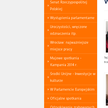
W
Senat Rzeczypospolitej
Polskiej
Wystąpienia parlamentarne
Uroczystości, wręczone
odznaczenia itp.
Wrocław: najważniejsze
miejsce pracy
Majowe spotkania -
Tej
tr
Kampania 2014 r.
Środki Unijne - Inwestycje w
kulturze
W Parlamencie Europejskim
Oficjalne spotkania
Odzyskiwanie zrabowanych