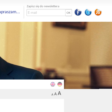
Zapisz się do newslettera
apraszam...
OK
A
A
A