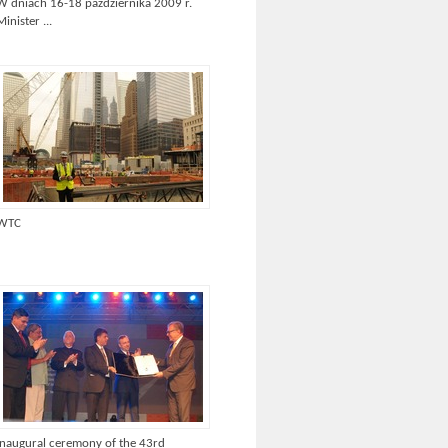
W dniach 16-18 października 2009 r.
Minister ...
WTC
Inaugural ceremony of the 43rd