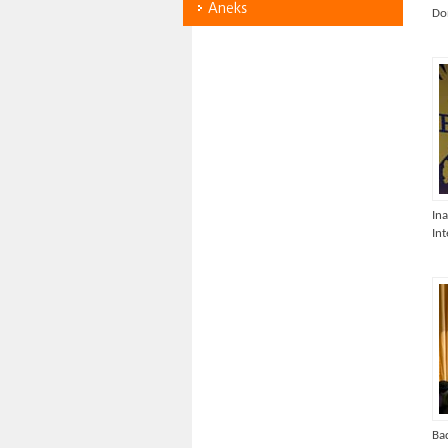
Aneks
Don
In
Int
Ba