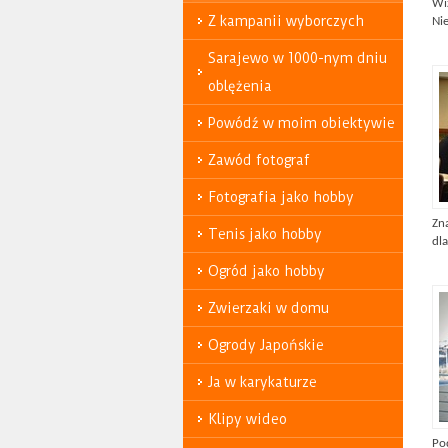
Wi
Z kampanii wyborczych
Nie
Sarajewo w 1000-nym dniu
oblężenia
Powódź w moim obiektywie
Zawód fotograf
Fotografia jako hobby
Zn
Tenis jako hobby
dla
Ogród jako hobby
Zwierzaki w domu
Ogrody Japońskie
Ja w karykaturze
Klipy wideo
Po