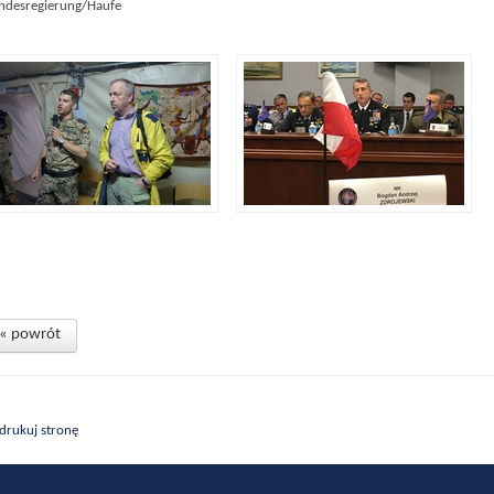
ndesregierung/Haufe
« powrót
drukuj stronę