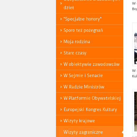
W 
dzieł
Bog
"Specjalne honory"
Sporo też pożegnań
Moja rodzina
Stare czasy
W obiektywie zawodowców
W 
W Sejmie i Senacie
Kul
W Radzie Ministrów
W Platformie Obywatelskiej
Europejski Kongres Kultury
Wizyty krajowe
Wizyty zagraniczne