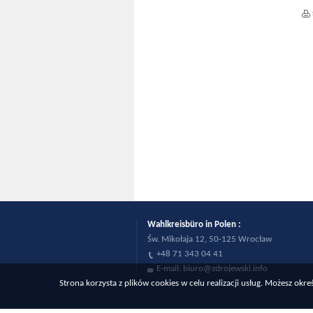
Wahlkreisbüro in Polen :
Św. Mikołaja 12, 50-125 Wrocław
+48 71 343 04 41
E-mail:
biuro@zdrojewski.info
Strona korzysta z plików cookies w celu realizacji usług. Możesz ok