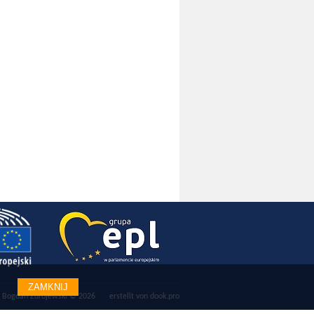
ZAMKNIJ
Bogdan Zdrojewski © 2026
erstellt von
dook.pro