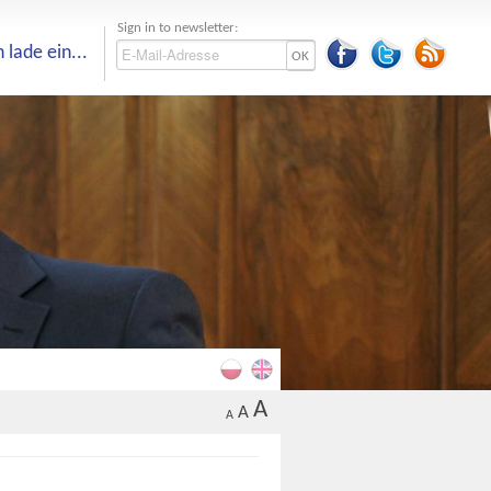
Sign in to newsletter:
h lade ein...
OK
A
A
A