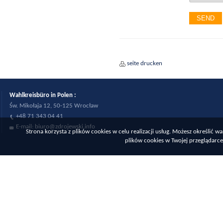
SEND
seite drucken
Wahlkreisbüro in Polen :
Św. Mikołaja 12, 50-125 Wrocław
+48 71 343 04 41
E-mail:
biuro@zdrojewski.info
Strona korzysta z plików cookies w celu realizacji usług. Możesz określić
plików cookies w Twojej przeglądarce