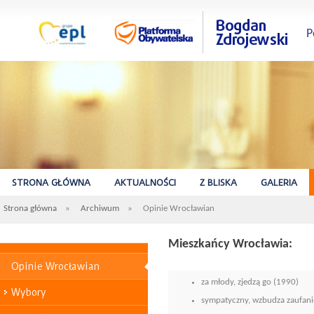
P
STRONA GŁÓWNA
AKTUALNOŚCI
Z BLISKA
GALERIA
Strona główna
»
Archiwum
»
Opinie Wrocławian
Mieszkańcy Wrocławia:
Opinie Wrocławian
za młody, zjedzą go (1990)
Wybory
sympatyczny, wzbudza zaufanie