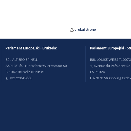
drukuj stronę
Parlament Europejski - Bruksela:
Parlament Europejski - St
B
ât. ALTIERO SPINELLI
B
ât. LOUISE WEISS T10073
ASP13E, 60, rue Wiertz/Wiertzstraat 60
1, avenue du Pr
ésident R
B-1047 Bruxelles/Brussel
CS 91024
+32 22845860
F-67070 Strasbourg Cede