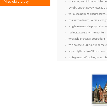
Migawki z prasy
stara się, ale i tak tego obiec
byłoby super, gdyby jeszcze u
w Polsce nam go zazdroszczą, 
zna każda dziurę, w razie cze
ciągle miesza, ale przynajmniej
najlepszy, ale z tym remontem
wreszcie pierwszy gospodarz 
za dbałość o kulturę w mieście
super, tylko z tym VAT-em mu n
zintegrował Wrocław, wreszcie