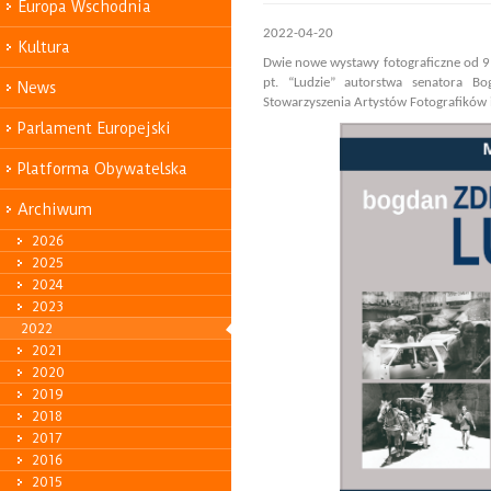
Europa Wschodnia
2022-04-20
Kultura
Dwie nowe wystawy fotograficzne od 
pt. “Ludzie” autorstwa senatora Bo
News
Stowarzyszenia Artystów Fotografików
Parlament Europejski
Platforma Obywatelska
Archiwum
2026
2025
2024
2023
2022
2021
2020
2019
2018
2017
2016
2015