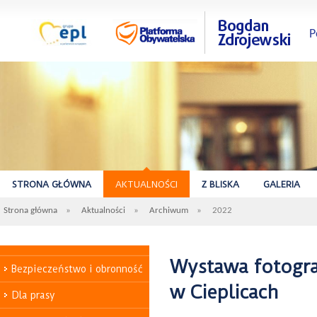
P
STRONA GŁÓWNA
AKTUALNOŚCI
Z BLISKA
GALERIA
Strona główna
»
Aktualności
»
Archiwum
»
2022
Wystawa fotogra
Bezpieczeństwo i obronność
w Cieplicach
Dla prasy