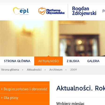
P
STRONA GŁÓWNA
AKTUALNOŚCI
Z BLISKA
GALERIA
Strona główna
»
Aktualności
»
Archiwum
»
2009
Aktualności. Ro
Bezpieczeństwo i obronność
Dla prasy
Wybierz miesiąc