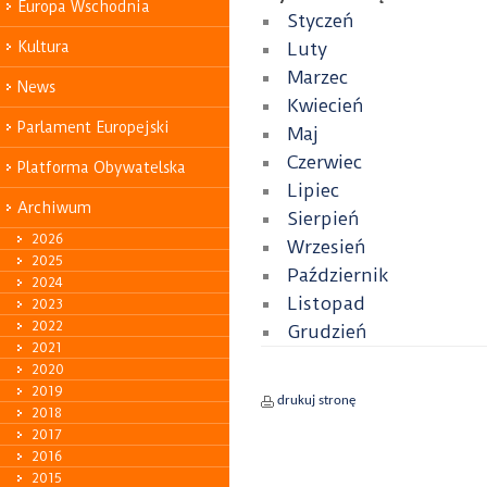
Europa Wschodnia
Styczeń
Kultura
Luty
Marzec
News
Kwiecień
Parlament Europejski
Maj
Czerwiec
Platforma Obywatelska
Lipiec
Archiwum
Sierpień
2026
Wrzesień
2025
Październik
2024
Listopad
2023
2022
Grudzień
2021
2020
2019
drukuj stronę
2018
2017
2016
2015