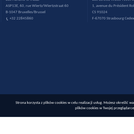
ASP13E, 60, rue Wiertz/Wiertzstraat 60
1, avenue du Pr
ésident R
B-1047 Bruxelles/Brussel
CS 91024
+32 22845860
F-67070 Strasbourg Cede
Strona korzysta z plików cookies w celu realizacji usług. Możesz określić
plików cookies w Twojej przeglądarce