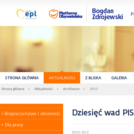
P
STRONA GŁÓWNA
AKTUALNOŚCI
Z BLISKA
GALERIA
Strona główna
»
Aktualności
»
Archiwum
»
2015
Dziesięć wad PI
Bezpieczeństwo i obronność
Dla prasy
2015-10-2