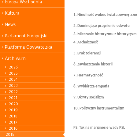
Europa Wschodnia
Kultura
1. Nieufność wobec świata zewnętrzn
News
2. Dominujące pragnienie odwetu
3. Mieszanie historyzmu z historycyz
Parlament Europejski
4. Archaiczność
Platforma Obywatelska
5. Brak tolerancji
Archiwum
6. Zawłaszczanie historii
2026
2025
7. Hermetyczność
2024
2023
8. Wybiórcza empatia
2022
2021
9. Ukryty socjalizm
2020
10. Polityczny instrumentalizm
2019
2018
2017
PS. Tak na marginesie wady PSL
2016
2015