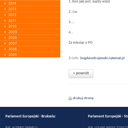
1. Koń jaki jest, każdy widzi
2014
2013
2. J.w.
2012
2011
3. ..
2010
2009
4. .
2008
Za miesiąc o PO
2007
2006
2005
Źródło:
bogdanzdrojewski.natemat.pl
« powrót
drukuj stronę
Parlament Europejski - Bruksela:
Parlament Europejski - St
B
ât. ALTIERO SPINELLI
B
ât. LOUISE WEISS T10073