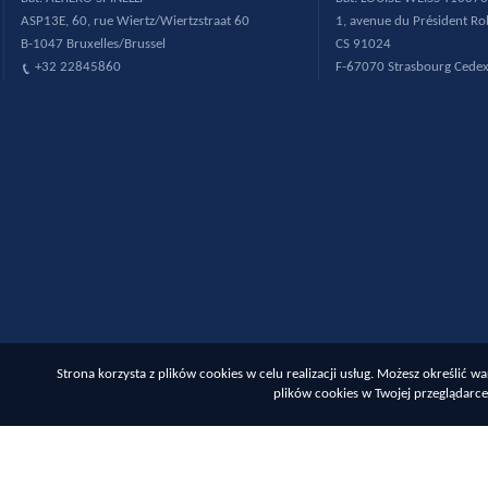
ASP13E, 60, rue Wiertz/Wiertzstraat 60
1, avenue du Pr
ésident R
B-1047 Bruxelles/Brussel
CS 91024
+32 22845860
F-67070 Strasbourg Cede
Strona korzysta z plików cookies w celu realizacji usług. Możesz określić
plików cookies w Twojej przeglądarce