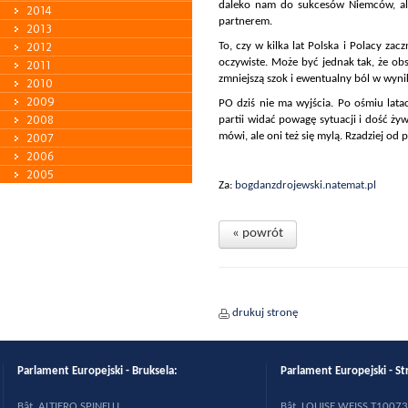
daleko nam do sukcesów Niemców, ale
2014
partnerem.
2013
2012
To, czy w kilka lat Polska i Polacy za
oczywiste. Może być jednak tak, że ob
2011
zmniejszą szok i ewentualny ból w wyni
2010
2009
PO dziś nie ma wyjścia. Po ośmiu lat
2008
partii widać powagę sytuacji i dość ży
mówi, ale oni też się mylą. Rzadziej od p
2007
2006
2005
Za:
bogdanzdrojewski.natemat.pl
« powrót
drukuj stronę
Parlament Europejski - Bruksela:
Parlament Europejski - St
B
ât. ALTIERO SPINELLI
B
ât. LOUISE WEISS T10073