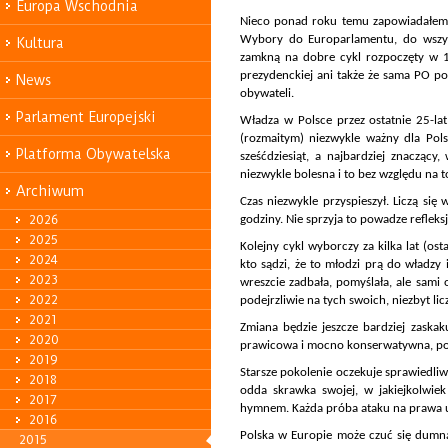
Europa Wschodnia
Nieco ponad roku temu zapowiadałem, 
Wybory do Europarlamentu, do wszyst
Kultura
zamkną na dobre cykl rozpoczęty w 1
prezydenckiej ani także że sama PO po
News
obywateli.
Parlament Europejski
Władza w Polsce przez ostatnie 25-la
(rozmaitym) niezwykle ważny dla Pol
Platforma Obywatelska
sześćdziesiąt, a najbardziej znaczący
niezwykle bolesna i to bez względu na 
Archiwum
Czas niezwykle przyspieszył. Liczą się
2026
godziny. Nie sprzyja to powadze refleks
2025
Kolejny cykl wyborczy za kilka lat (os
2024
kto sądzi, że to młodzi prą do władzy 
2023
wreszcie zadbała, pomyślała, ale sami o
2022
podejrzliwie na tych swoich, niezbyt li
2021
Zmiana będzie jeszcze bardziej zaskak
2020
prawicowa i mocno konserwatywna, pod
2019
Starsze pokolenie oczekuje sprawiedliw
2018
odda skrawka swojej, w jakiejkolwie
2017
hymnem. Każda próba ataku na prawa uz
2016
Polska w Europie może czuć się dumna.
2015