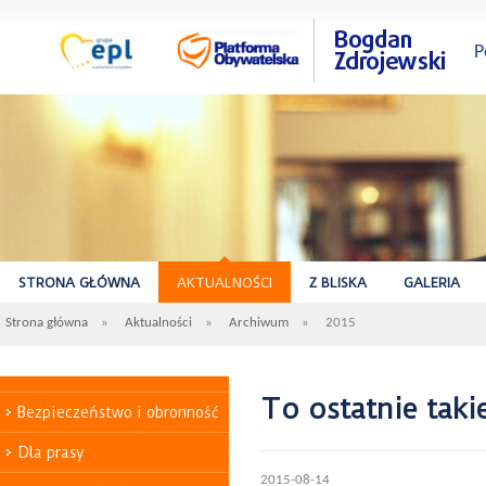
P
STRONA GŁÓWNA
AKTUALNOŚCI
Z BLISKA
GALERIA
Strona główna
»
Aktualności
»
Archiwum
»
2015
To ostatnie tak
Bezpieczeństwo i obronność
Dla prasy
2015-08-14